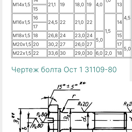
14
1,0
М14х1,5
21,1
19
18,0
19
4,0
13
15
16
4,5
М16х1,5
24,5
22
21,0
22
14
17
1,5
М18х1,5
18
26,8
24
23,0
24
15
5,0
М20х1,5
20
30,2
27
26,0
27
17
5,0
М22х1,5
22
33,6
30
29,0
30
6,0
2,0
18
Чертеж болта Ост 1 31109-80