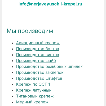
info@nerjaveyuschii-krepej.ru
Мы производим
Авиационный крепеж
Производство болтов
Производство винтов
Производство шайб
Производство резьбовых шпилек
Производство заклепок
Производство штифтов
Крепеж по ОСТ 1
Крепеж латунный
Титановый крепеж
Медный крепеж